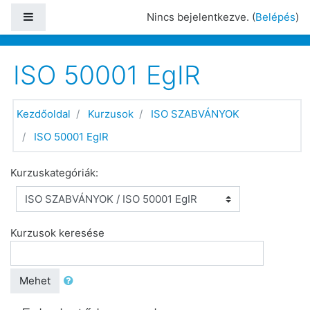
Tovább a fő tartalomhoz
Oldalpanel
Nincs bejelentkezve. (
Belépés
)
ISO 50001 EgIR
Kezdőoldal
Kurzusok
ISO SZABVÁNYOK
ISO 50001 EgIR
Kurzuskategóriák:
Kurzusok keresése
Mehet