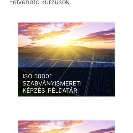
Felvehető kurzusok
ISO 50001
SZABVÁNYISMERETI
KÉPZÉS_PÉLDATÁR
Kategória:
ISO 50001 EgIR
Belépés